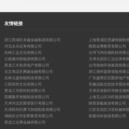
友情链接
浙江西湖区卓越金融集团有限公司
上海青浦区恩谦智能制
河北永兴证券有限公司
陕西金鹰教育有限公司
吉林汇达文化有限公司
台湾飞鸿生物科技有限
云南黛沛新能源有限公司
天津北辰区汇达证券有
黑龙江丰胜房地产有限公司
台湾海纳环保集团有限
北京海淀区腾越金融有限公司
浙江湖州嘉青保险有限
吉林元盛智能制造有限公司
广东越秀区宏图房地产
江西琪祥文化有限公司
安徽远航信息技术股份
黑龙江升联科技有限公司
天津滨海新区华林生物
西藏隆禾智能制造有限公司
上海宝山区兴旺能源有
天津河北区辉琛医疗有限公司
陕西裳毓旅游有限公司
天津蓟州区腾飞智能制造有限公司
江苏玄武区力世机械有
湖南长沙市彩辉教育有限公司
新疆信科旅游有限公司
黑龙江志腾金融有限公司